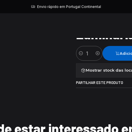
Início
Luminaria Coração
Envio rápido em Portugal Continental
|
Luminari
Adici
Quantidade
Mostrar stock das loc
PARTILHAR ESTE PRODUTO
e estar interessado e