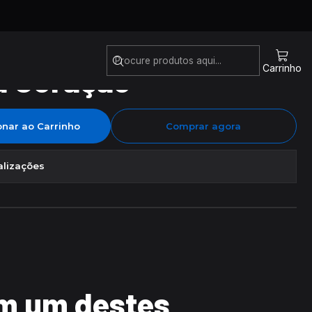
a Coração
Carrinho
onar ao Carrinho
Comprar agora
alizações
m um destes