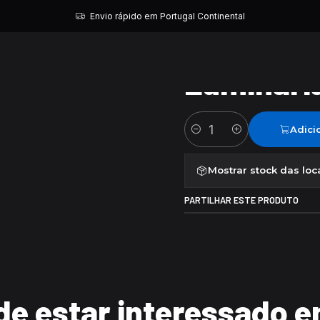
Início
Luminaria Presépio
Envio rápido em Portugal Continental
|
Luminari
Adici
Quantidade
Mostrar stock das loc
PARTILHAR ESTE PRODUTO
e estar interessado e