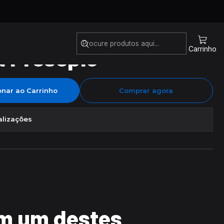
a Presépio
Carrinho
onar ao Carrinho
Comprar agora
alizações
m um destes