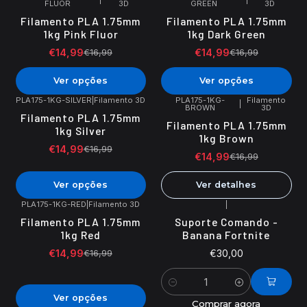
FLUOR
3D
GREEN
3D
-12%
DESCONTO
-12%
DESCONTO
Filamento PLA 1.75mm
Filamento PLA 1.75mm
1kg Pink Fluor
1kg Dark Green
€14,99
€14,99
€16,99
€16,99
Ver opções
Ver opções
PLA175-1KG-SILVER
|
Filamento 3D
PLA175-1KG-
Filamento
|
BROWN
3D
-12%
DESCONTO
-12%
DESCONTO
Filamento PLA 1.75mm
Filamento PLA 1.75mm
Esgotado
1kg Silver
1kg Brown
€14,99
€16,99
€14,99
€16,99
Ver opções
Ver detalhes
PLA175-1KG-RED
|
Filamento 3D
|
-12%
DESCONTO
Filamento PLA 1.75mm
Suporte Comando -
1kg Red
Banana Fortnite
€14,99
€30,00
€16,99
Quantidade
Ver opções
Comprar agora