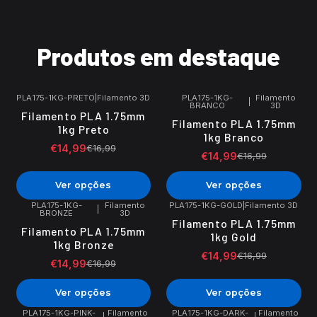
Produtos em destaque
PLA175-1KG-PRETO
|
Filamento 3D
PLA175-1KG-
Filamento
|
BRANCO
3D
-12%
DESCONTO
-12%
DESCONTO
Filamento PLA 1.75mm
Filamento PLA 1.75mm
1kg Preto
1kg Branco
€14,99
€16,99
€14,99
€16,99
Ver opções
Ver opções
PLA175-1KG-
Filamento
PLA175-1KG-GOLD
|
Filamento 3D
|
BRONZE
3D
-12%
DESCONTO
-12%
DESCONTO
Filamento PLA 1.75mm
Filamento PLA 1.75mm
1kg Gold
1kg Bronze
€14,99
€16,99
€14,99
€16,99
Ver opções
Ver opções
PLA175-1KG-PINK-
Filamento
PLA175-1KG-DARK-
Filamento
|
|