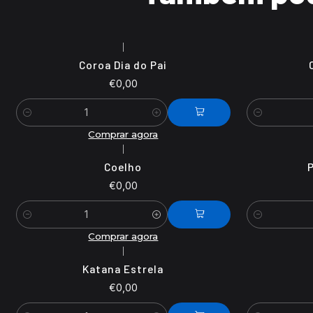
|
Coroa Dia do Pai
€0,00
Quantidade
Quantidade
Comprar agora
|
Coelho
P
€0,00
Quantidade
Quantidade
Comprar agora
|
Katana Estrela
€0,00