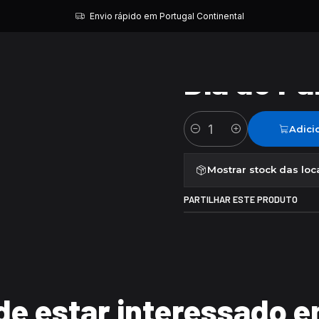
Início
Dia do Pai Foto
Envio rápido em Portugal Continental
|
Dia do Pa
Adici
Quantidade
Mostrar stock das loc
PARTILHAR ESTE PRODUTO
e estar interessado e