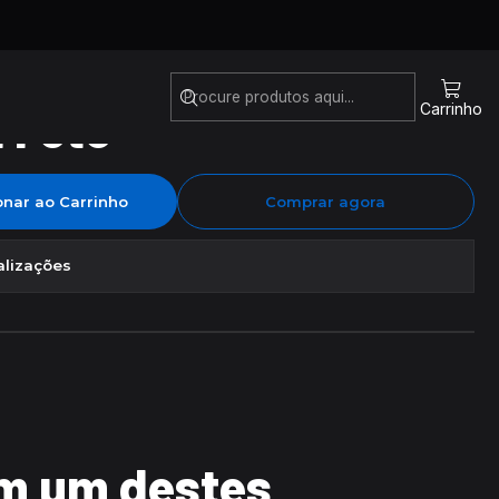
i Foto
Carrinho
onar ao Carrinho
Comprar agora
alizações
m um destes