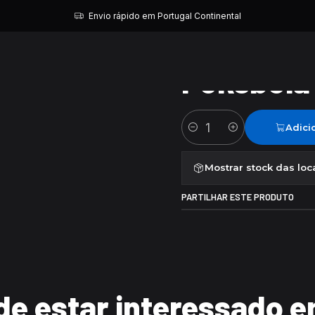
Início
Pokebola Squirtle
Envio rápido em Portugal Continental
|
Pokebola 
Adici
Quantidade
Mostrar stock das loc
PARTILHAR ESTE PRODUTO
e estar interessado e