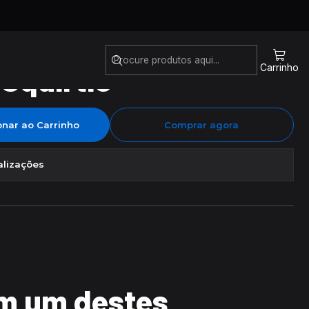
Squirtle
Carrinho
onar ao Carrinho
Comprar agora
alizações
m um destes