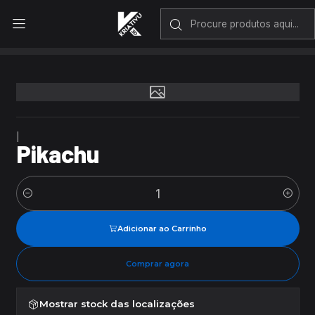
Envio rápido em Portugal Continental
Início
Pikachu
|
Pikachu
Quantidade
Adicionar ao Carrinho
Comprar agora
Mostrar stock das localizações