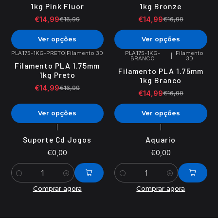
1kg Pink Fluor
1kg Bronze
€14,99
€14,99
€16,99
€16,99
Ver opções
Ver opções
PLA175-1KG-PRETO
|
Filamento 3D
PLA175-1KG-
Filamento
|
BRANCO
3D
-12%
DESCONTO
-12%
DESCONTO
Filamento PLA 1.75mm
Filamento PLA 1.75mm
1kg Preto
1kg Branco
€14,99
€16,99
€14,99
€16,99
Ver opções
Ver opções
|
|
Suporte Cd Jogos
Aquario
€0,00
€0,00
Quantidade
Quantidade
Comprar agora
Comprar agora