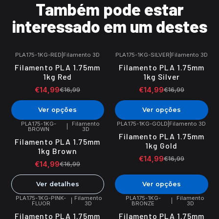
Também pode estar
interessado em um destes
PLA175-1KG-RED
|
Filamento 3D
PLA175-1KG-SILVER
|
Filamento 3D
-12%
DESCONTO
-12%
DESCONTO
Filamento PLA 1.75mm
Filamento PLA 1.75mm
1kg Red
1kg Silver
€14,99
€14,99
€16,99
€16,99
Ver opções
Ver opções
PLA175-1KG-
Filamento
PLA175-1KG-GOLD
|
Filamento 3D
|
BROWN
3D
-12%
DESCONTO
-12%
DESCONTO
Filamento PLA 1.75mm
Filamento PLA 1.75mm
Esgotado
1kg Gold
1kg Brown
€14,99
€16,99
€14,99
€16,99
Ver detalhes
Ver opções
PLA175-1KG-PINK-
Filamento
PLA175-1KG-
Filamento
|
|
FLUOR
3D
BRONZE
3D
-12%
DESCONTO
-12%
DESCONTO
Filamento PLA 1.75mm
Filamento PLA 1.75mm