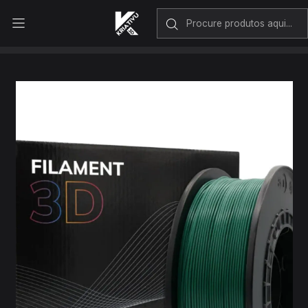
Envio rápido em Portugal Continental
Início
Filamentos PLA
Filamento PLA 1.75mm 1kg Dark Green